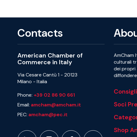
Contacts
Abo
American Chamber of
AmCham Ita
Commerce in Italy
culturali t
dei propri 
Via Cesare Cantù 1 - 20123
diffondere 
Milano - Italia
Consigl
Phone:
+39 02 86 90 661
Soci P
Email:
amcham@amcham.it
PEC:
amcham@pec.it
Categor
Shop A