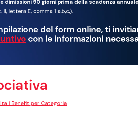
e dimissioni
90 giorni prima della scadenza annual
II, lettera E, comma 1 a,b,c,).
ilazione del form online, ti inviti
suntivo
con le informazioni necessa
ociativa
lta i Benefit per Categoria