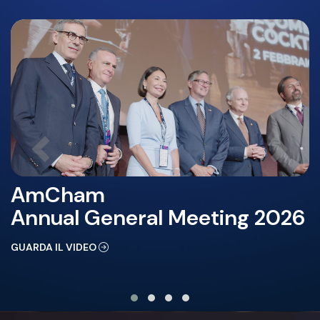
AmCham
Annual General Meeting 2026
GUARDA IL VIDEO
D