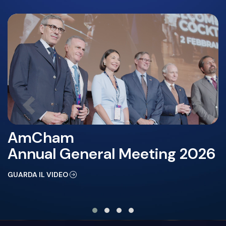
AmCham
Annual General Meeting 2026
GUARDA IL VIDEO
D