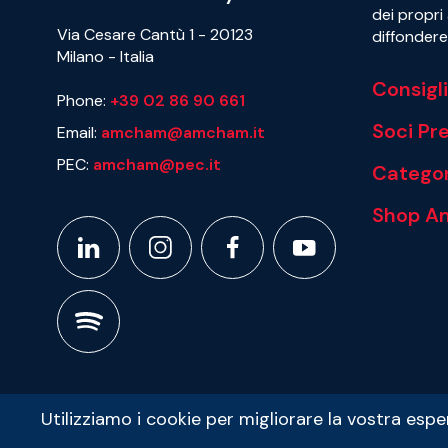
dei propri 
Via Cesare Cantù 1 - 20123
diffondere 
Milano - Italia
Consigl
Phone:
+39 02 86 90 661
Soci P
Email:
amcham@amcham.it
PEC:
amcham@pec.it
Categor
Shop A
Utilizziamo i cookie per migliorare la vostra espe
© 2011 - 2022 American Chamber of Commerce in Italy