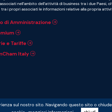
associati nell’ambito dell’attività di business tra i due Paesi, o
tra i propri associati le informazioni relative alla propria attivi
io di Amministrazione
remium
ie e Tariffe
mCham Italy
rienza sul nostro sito. Navigando questo sito o chiude
P.IVA 01151000153
Condizioni di Utilizzo
Privacy Policy
Credits