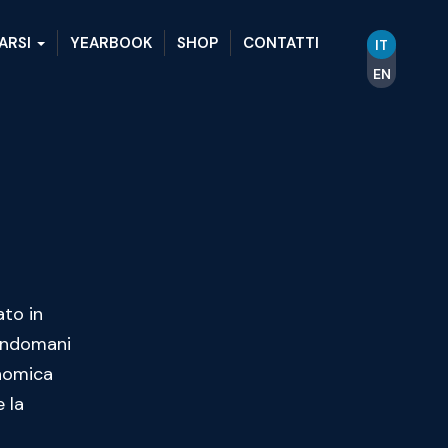
ARSI
YEARBOOK
SHOP
CONTATTI
IT
EN
ato in
’indomani
onomica
e la