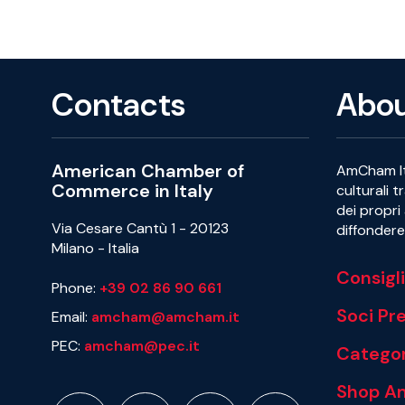
Contacts
Abo
American Chamber of
AmCham Ita
Commerce in Italy
culturali t
dei propri 
Via Cesare Cantù 1 - 20123
diffondere 
Milano - Italia
Consigl
Phone:
+39 02 86 90 661
Soci P
Email:
amcham@amcham.it
PEC:
amcham@pec.it
Categor
Shop A