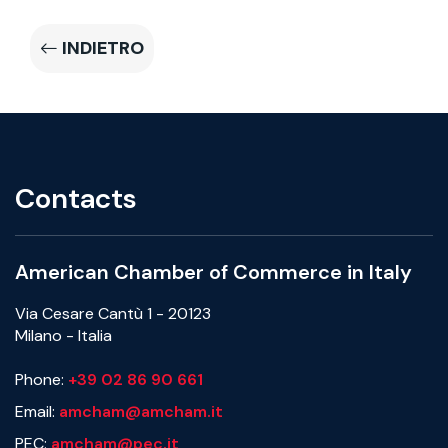
INDIETRO
Contacts
American Chamber of Commerce in Italy
Via Cesare Cantù 1 - 20123
Milano - Italia
Phone:
+39 02 86 90 661
Email:
amcham@amcham.it
PEC:
amcham@pec.it